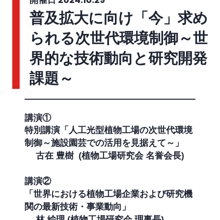
開催日 2024.10.29
普及拡大に向け「今」求め
られる次世代環境制御～世
界的な技術動向と研究開発
課題～
講演①
特別講演「人工光型植物工場の次世代環境
制御～施設園芸での活用を見据えて～」
古在 豊樹 (植物工場研究会 名誉会長)
講演②
「世界における植物工場企業および研究機
関の最新技術・事業動向」
林 絵理 (植物工場研究会 理事長)