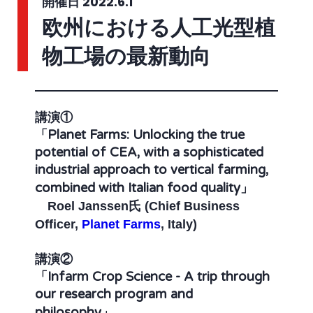
開催日 2022.6.1
欧州における人工光型植
物工場の最新動向
講演①
「Planet Farms: Unlocking the true
potential of CEA, with a sophisticated
industrial approach to vertical farming,
combined with Italian food quality」
Roel Janssen氏 (Chief Business
Officer,
Planet Farms
, Italy)
講演②
「Infarm Crop Science - A trip through
our research program and
philosophy」