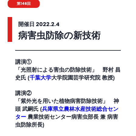
第146回
開催日 2022.2.4
病害虫防除の新技術
講演①
「光照射による害虫の防除技術」
野村 昌
史氏 (
千葉大学
大学院園芸学研究院 教授)
講演②
「紫外光を用いた植物病害防除技術」
神
頭 武嗣氏 (
兵庫県立農林水産技術総合セン
ター
農業技術センター病害虫部長 兼 病害
虫防除所長)